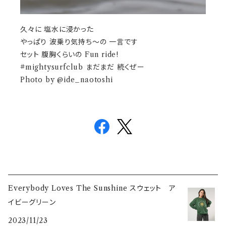
久々に 塩水に浸かった
やっぱり 波乗り気持ち〜の 一言です
セット 腹胸くらいの Fun ride!
#mightysurfclub まだまだ 続くぜー
Photo by @ide_naotoshi
Everybody Loves The Sunshine スウェット ア
イビーグリーン
2023/11/23