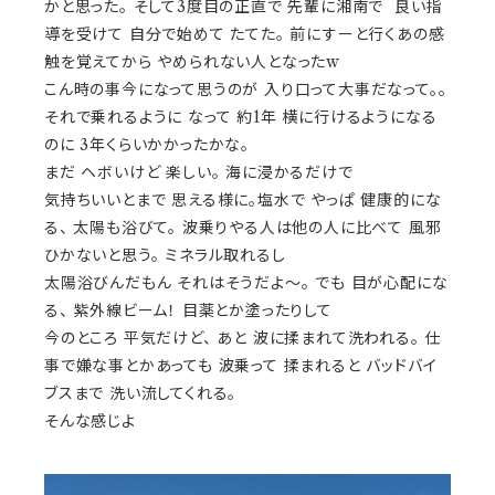
かと思った。 そして3度目の正直で 先輩に湘南で 良い指
導を受けて 自分で始めて たてた。
前にすーと行くあの感
触を覚えてから やめられない人となったw
こん時の事今になって思うのが 入り口って大事だなって。。
それで乗れるように なって 約1年 横に行けるようになる
のに 3年くらいかかったかな。
まだ ヘボいけど 楽しい。 海に浸かるだけで
気持ちいいとまで 思える様に。塩水で やっぱ 健康的にな
る、 太陽も浴びて。 波乗りやる人は他の人に比べて 風邪
ひかないと思う。 ミネラル取れるし
太陽浴びんだもん それはそうだよ〜。 でも 目が心配にな
る、 紫外線ビーム！ 目薬とか塗ったりして
今のところ 平気だけど、 あと 波に揉まれて洗われる。 仕
事で嫌な事とかあっても 波乗って 揉まれると バッドバイ
ブスまで 洗い流してくれる。
そんな感じよ