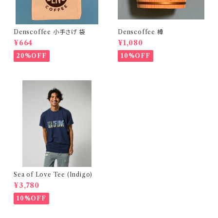
Denscoffee 小手さげ 袋
Denscoffee 樽
¥664
¥1,080
20%OFF
10%OFF
Sea of Love Tee (Indigo)
¥3,780
10%OFF