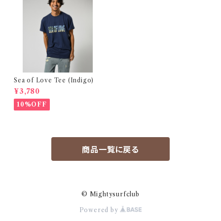
Sea of Love Tee (Indigo)
¥3,780
10%OFF
商品一覧に戻る
© Mightysurfclub
Powered by