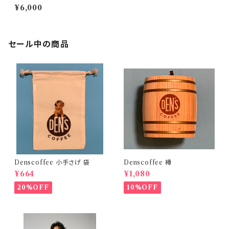
Red
¥6,000
セール中の商品
Denscoffee 小手さげ 袋
Denscoffee 樽
¥664
¥1,080
20%OFF
10%OFF