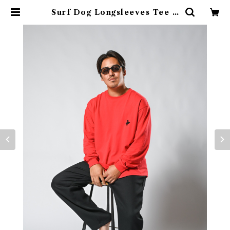
Surf Dog Longsleeves Tee R
ed | Mightysurfclub