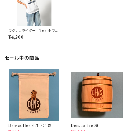
ウクレレライダー Tee ホワイ
ト
¥4,200
セール中の商品
Denscoffee 小手さげ 袋
Denscoffee 樽