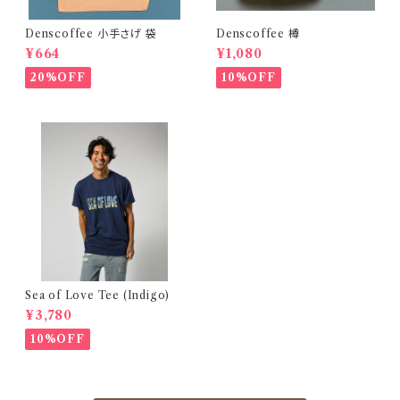
Denscoffee 小手さげ 袋
Denscoffee 樽
¥664
¥1,080
20%OFF
10%OFF
Sea of Love Tee (Indigo)
¥3,780
10%OFF