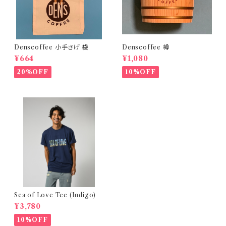
Denscoffee 小手さげ 袋
Denscoffee 樽
¥664
¥1,080
20%OFF
10%OFF
Sea of Love Tee (Indigo)
¥3,780
10%OFF