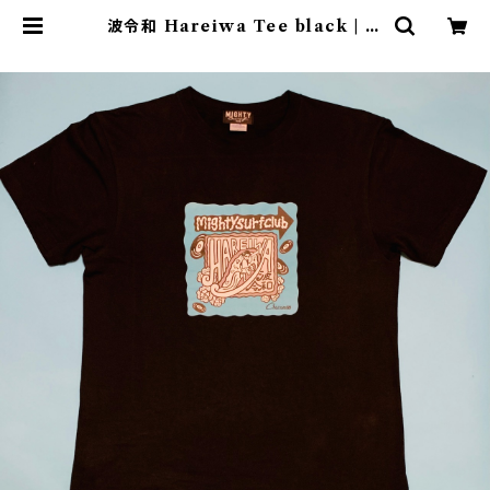
波令和 Hareiwa Tee black | M
ightysurfclub