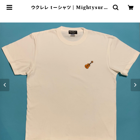
ウクレレ tーシャツ | Mightysurfc
lub